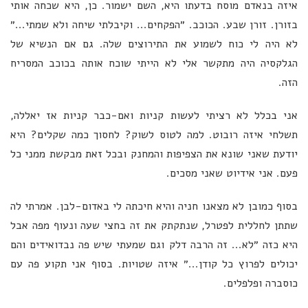
איזה בנאדם מוסח בדעתו היא, השם ישמור. כן, היא שכחה אותי
בזורן. זורן שבע. הכוכב. ״הפקחים... וקיבלתי שיחה ולא שמתי...״
לא היה לי כוח לשמוע את התירוצים שלה. גם אם הנשיא של
הגלקסיה היה מתקשר אלי לא הייתי שוכח אותה בכוכב המסריח
הזה.
אני בכלל לא רציתי לעשות קניות ואם-כבר קניות אז יאללה,
תשלחי איזה רובוט. למה לטוס לשוק? לחסוך כמה שקלים? היא
יודעת שאני שונא את הצפיפות והמחנק ובכל זאת מבקשת ממני כל
פעם. אני אידיוט שאני מסכים.
בסוף כמובן לא מצאנו חניה והיא חיכתה לי באדום-לבן. אמרתי לה
שתתן לחללית לפטרל, שנתקתק את זה בחצי שעה ונעוף מפה אבל
היא כזה ״לא... זה הרבה דלק וגם שמעתי שיש פה נבדואידים והם
יכולים לפרוץ כל קודן...״ איזה שטויות. בסוף אני תקוע פה עם
כוסברה ופלפלים.