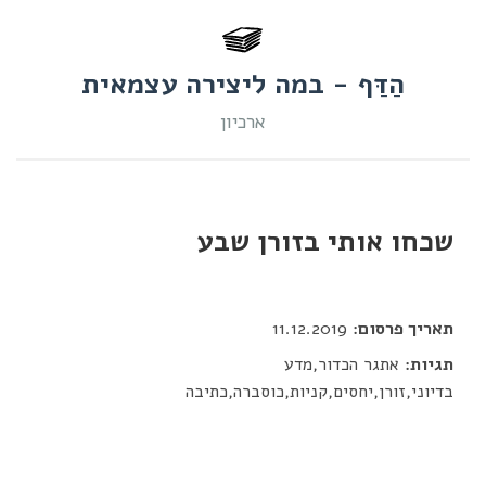
הַדַּף - במה ליצירה עצמאית
ארכיון
שכחו אותי בזורן שבע
דור כלב
תאריך פרסום:
11.12.2019
תגיות:
אתגר הכדור,מדע
בדיוני,זורן,יחסים,קניות,כוסברה,כתיבה