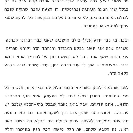
מה שאני אציע לכם עכשיו אולי יבלבל אתכם קצת אבל זה רק
בגלל שזו הצעה הגיונית ופרגמטית. זו הצעה טובה שתהיה טובה
לכולנו. אתם מבינים, לא הייתי בא אליכם בבקשות בלי לדעת שאני
צריך לתת משהו בתמורה.
ובכן, מי כבר יודע עלי? כולם חושבים שאני כבר זכרונו לברכה.
עשרים שנה אני יושב בכלא המבודד והנחמד הזה וקורא ספרים.
אני בטוח שאף אחד כבר לא נושא ונותן על להחזיר אותי ובואו
נכיר במציאות - אין לי עוד הרבה זמן, עוד עשרים שנה בלחץ
בקצב הזה.
לפני שהגעתי לכאן כשהייתי בבתי-כלא עם בני-אדם, פגשתי כל
מני טיפוסים. כמובן שאף אחד לא התעסק איתי חוץ מהברנש
ההוא... אתם יודעים. אבל בואו נאמר שבכל בתי-הכלא שלכם יש
את השני אחוז האלו שאין שום דרך לשקם אותם. הם יצאו החוצה
יום אחד וימשיכו לעשות צרות לכולם וגם בכלא הם פשוט כאב
ראש. זה הטבע שלהם, את חלק מישהו דפק חזק מתישהו וחלק