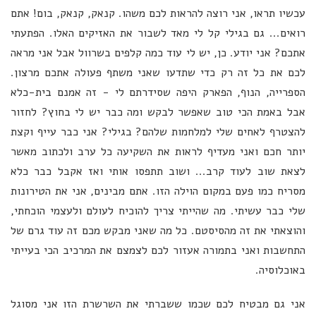
עכשיו תראו, אני רוצה להראות לכם משהו. קנאק, קנאק, בום! אתם
רואים... גם בגילי קל לי מאד לשבור את האזיקים האלו. הפתעתי
אתכם? אני יודע. כן, יש לי עוד כמה קלפים בשרוול אבל אני מראה
לכם את כל זה רק כדי שתדעו שאני משתף פעולה אתכם מרצון.
הספרייה, הנוף, הפארק היפה שסידרתם לי - זה אמנם בית-כלא
אבל באמת הכי טוב שאפשר לבקש ומה כבר יש לי בחוץ? לחזור
להצטרף לאחים שלי למלחמות שלהם? בגילי? אני כבר עייף וקצת
יותר חכם ואני מעדיף לראות את השקיעה כל ערב ולכתוב מאשר
לצאת שוב לעוד קרב... ושוב תתפסו אותי ואז אקבל כבר כלא
מסריח כמו פעם במקום הוילה הזו. אתם מבינים, אני את הטירונות
שלי כבר עשיתי. מה שהייתי צריך להוכיח לעולם ולעצמי הוכחתי,
והוצאתי את זה מהסיסטם. כל מה שאני מבקש מכם זה עוד גרם של
התחשבות ואני בתמורה אעזור לכם לצמצם את המרכיב הכי בעייתי
באוכלוסיה.
אני גם מבטיח לכם שכמו ששברתי את השרשרת הזו אני מסוגל