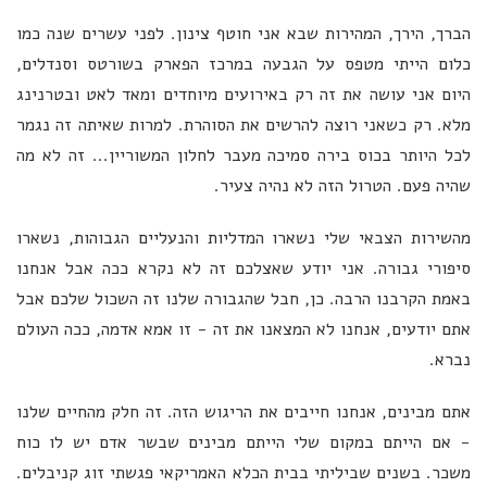
הברך, הירך, המהירות שבא אני חוטף צינון. לפני עשרים שנה כמו
כלום הייתי מטפס על הגבעה במרכז הפארק בשורטס וסנדלים,
היום אני עושה את זה רק באירועים מיוחדים ומאד לאט ובטרנינג
מלא. רק כשאני רוצה להרשים את הסוהרת. למרות שאיתה זה נגמר
לכל היותר בכוס בירה סמיכה מעבר לחלון המשוריין... זה לא מה
שהיה פעם. הטרול הזה לא נהיה צעיר.
מהשירות הצבאי שלי נשארו המדליות והנעליים הגבוהות, נשארו
סיפורי גבורה. אני יודע שאצלכם זה לא נקרא ככה אבל אנחנו
באמת הקרבנו הרבה. כן, חבל שהגבורה שלנו זה השכול שלכם אבל
אתם יודעים, אנחנו לא המצאנו את זה - זו אמא אדמה, ככה העולם
נברא.
אתם מבינים, אנחנו חייבים את הריגוש הזה. זה חלק מהחיים שלנו
- אם הייתם במקום שלי הייתם מבינים שבשר אדם יש לו כוח
משכר. בשנים שביליתי בבית הכלא האמריקאי פגשתי זוג קניבלים.