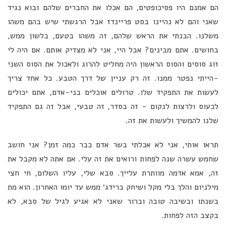
הם אמנם היו פסיכופטים, הם אכלו את החברים שלהם ובוא נגיד
שאני והם לא נהיינו בסט פריינדז אבל הרגשתי שיש בהם משהו
משלנו. הבנתי את הראש שלהם, זה משהו בטעם, בלשון ממש,
בחושים. אתם מבינים? אבל היי, אני לא מצדיק אותם. אם היה לי
זוג סוסים והסוס הראשון היה מחליט להרוג ולאכול את הסוס השני
-הייתי נפטר ממנו. זה רק עניין של דרך הטבע. כל אחד צריך
לעשות את התפקיד שלו. טרולים אוכלים בני-אדם, אתם יכולים
לכעוס ולרצות לנקום - זה בסדר, זה טבעי, אבל זה גם התפקיד
שלנו להמשיך ולעשות את זה.
תראו אותי, אני לא אכלתי בשר אדם כבר כמה זמן? אני חושב
שחמש עשרה שנה לפחות ורואים את זה עלי. אם אתה לא מקבל את
זה, אמא אדמה מוותרת עלייך. סבא שלי, עליו השלום, חי חצי
מילניום והלך בלי מקל ושיחק ברידג׳ ממש עד יומו האחרון. הוא מת
בשנתו ובשיבה טובה וברור שאני לא אגיע לגיל של סבא, לא
בקצב הזה לפחות.