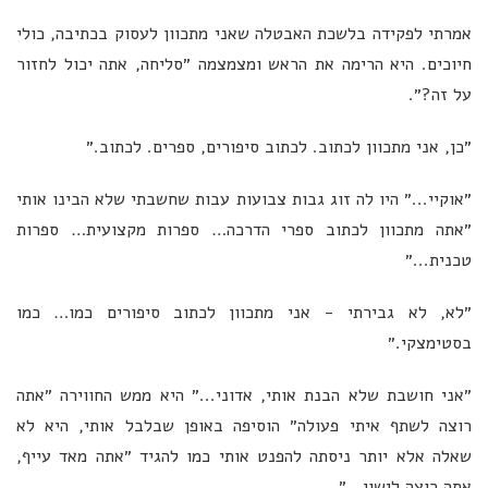
אמרתי לפקידה בלשכת האבטלה שאני מתכוון לעסוק בכתיבה, כולי
חיוכים. היא הרימה את הראש ומצמצמה ״סליחה, אתה יכול לחזור
על זה?״.
״כן, אני מתכוון לכתוב. לכתוב סיפורים, ספרים. לכתוב.״
״אוקיי...״ היו לה זוג גבות צבועות עבות שחשבתי שלא הבינו אותי
״אתה מתכוון לכתוב ספרי הדרכה… ספרות מקצועית… ספרות
טכנית...״
״לא, לא גבירתי - אני מתכוון לכתוב סיפורים כמו… כמו
בסטימצקי.״
״אני חושבת שלא הבנת אותי, אדוני...״ היא ממש החווירה ״אתה
רוצה לשתף איתי פעולה״ הוסיפה באופן שבלבל אותי, היא לא
שאלה אלא יותר ניסתה להפנט אותי כמו להגיד ״אתה מאד עייף,
אתה רוצה לישון...״