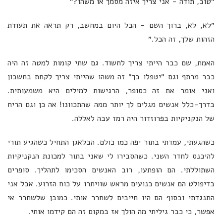
״טוב, תודה - אני צריך איזה מסמך או משהו?״
״לא, לא, ברוך השם - הכל היום במחשב, רק תראה את תעודת
הזהות שלך, זה הכל.״
האמת, שם כבר הייתי צריך לחשוד. גם שתי קומות למטה זה היה
כבר מרתף וגם ״יטפלו בך״ זה משהו שהייתי צריך לקחת בחשבון
ואני אומר את זה כסופר, הרגישות למילים היא משמעותית.
בדרך-כלל אנשים מגלים לך יותר ממה שהתכוונו! אה כן וגם הריח
של הנקניקיות בפרוזדור היה רמז עבה לאללה.
כשהגעתי, עמדתי בתור יפה כמו כולם. הבלאגן התחיל כשהגיע תורי
להיכנס לחדר השני. כשהסבירו לי שאני בתור למכונת הנקניקיות
השתוללתי. הם הופתעו, רוב האנשים הסכימו לתהליך. סופרים
בדיפולט הם אנשים כנועים מראש שוויתרו על כוח הזרוע. אבל אני
התנגדתי ובסוף הם היו חייבים לשחרר אותי. כמובן שלשחרר אי
אפשר, כי כבר גיליתי מה הולך אז במקום זה הם קידמו אותי.