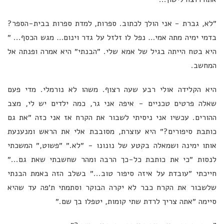
״לא, גברת - אני הולך לכתוב. ספרות, למדת ספרות בבית-הספר?
בדמי ימיה מתה אמי… נפל לו זלזל על גדר וינום… מגש הכסף... ״
היא בטח הייתה בגיל של אמא שלי. ״הבנתי״ היא אמרה ופנתה אל
המחשב.
היא הקלידה אולי רבע שעה רצוף. משהו לא נורמלי. מדי פעם
שאלה פרטים טכניים - איפה אני גר, כמה ילדים יש לי, מצב
ההורים. עכשיו אני ניסיתי לשבור את הקרח אז אני כזה ״את גם
כותבת סיפורים?״ היא עוצרת, מסובבת אלי את הראש ומנענעת
אותו ימינה ושמאלה בקטע של נונונו - ״לא.״ ״פשוט,״ המשכתי
לנסות ״כי את כותבת כל-כך הרבה ומהר שחשבתי שאת גם...״
חייכתי ״עובדת על איזה סיפור טוב...״ בשלב הזה באמת הבנתי
שלשבור את הקרח כבר לא יקרה הבוקר וסתמתי ת׳פה עד שהיא
סיימה ״אתה צריך לרדת שתי קומות, יטפלו בך שם.״