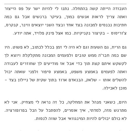
העבודה הייתה קשה בהתחלה. נתנו לי להיות ישר על פס הייצור
ואתה צריך לראות אנשים כמוך, בעיקר ברנשים אבל גם כמה
חתיכות נכנסים למכונה בצד אחד ובצד השני יוצאים ווינר, קנקרס,
צ׳וריסוס - בקיצור נקניקיות. כמו אצל פינק פלויד, אתה יודע.
גם הריח, גם השעות וגם לא היה לי זמן בכלל לכתוב, לא פשוט. היו
שם כמה חבר׳ה ממש טובים ולפעמים המכונה מתקלקלת ויוצא לך
לקשקש איתם קצת תוך כדי אבל אז מודיעים לך שחוזרים לעבודה
ואתה לפעמים באמצע משפט, באמצע סיפור ולפני שאתה יכול
להשלים אותו - שלאק, הבנאדם ארוז בתוך שקית של ניילון בצד -
מוכן לאכילה.
היום, כשאני מנהל את המחלקה, כל זה נראה לי מצחיק. אני לא
מתרגש מזה, למדתי, איך אומרים, להסתכל על הכל בפרופורציה.
לא כולם יכולים להיות המינגוואי אבל שווה לנסות.