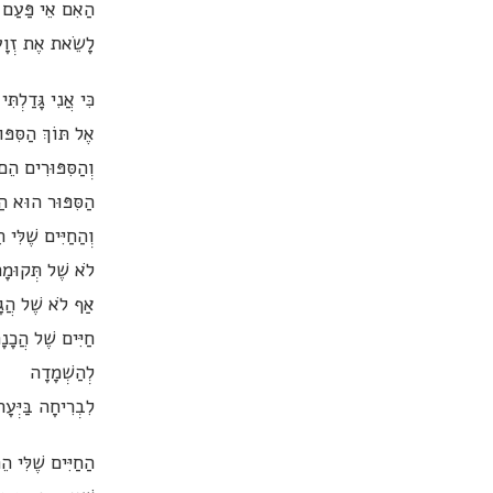
הַאִם אֵי פַּעַם 
לָשֵׂאת אֶת זְוָע
כִּי אֲנִי גָּדַלְתִּ
אֶל תּוֹךְ הַסִּפּו
וְהַסִּפּוּרִים הֵם
הַסִּפּוּר הוּא הַח
וְהַחַיִּים שֶׁלִּי
לֹא שֶׁל תְּקוּמָ
אַף לֹא שֶׁל הֲגָ
חַיִּים שֶׁל הֲכָנָ
לְהַשְׁמָדָה
לִבְרִיחָה בַּיְּעָ
הַחַיִּים שֶׁלִּי ה