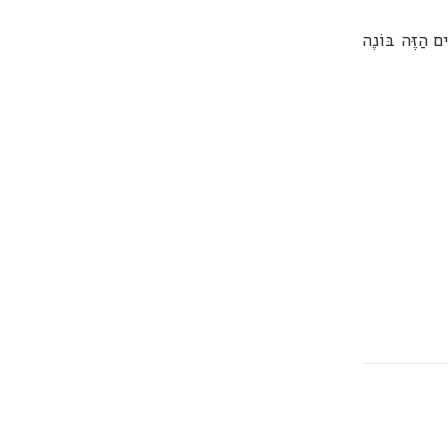
ים הַזֶּה בּוֹנֶה