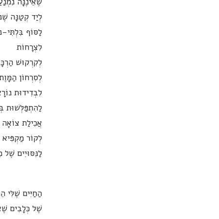
שֶׁאֵינֶנָּה נִמְנַ
לְיַד קְטַנָּה שֶׁנ
לַסּוֹף בִּלְתִּי-נ
לִצְרָחוֹת
לְקִרְקוּשׁ הַרְכָּ
לְסִרְחוֹן הַמָּוֶת
לִבְדִידוּת נוֹרָ
לַהִתְפַּלְּשׁוּת ב
אֲכִילַת צוֹאָה
לְקוֹר מַקְפִּיא 
לַנִּסּוּיִים שֶׁל מ
הַחַיִּים שֶׁלִּי 
שֶׁל כְּלָבִים שֶׁ