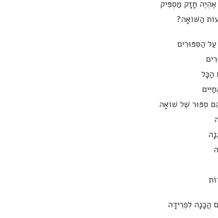
אֶהְיֶה חָזָק מַסְפִּיק
וֹת הַשּׁוֹאָה?
י עַל הַסִּפּוּרִים
ּרִים
 הַכָּל
ַיִּים
 הֵם סִפּוּר שֶׁל שׁוֹאָה
ה
נָה
ה
רוֹת
ֵם הֲכָנָה לִפְרִידָה