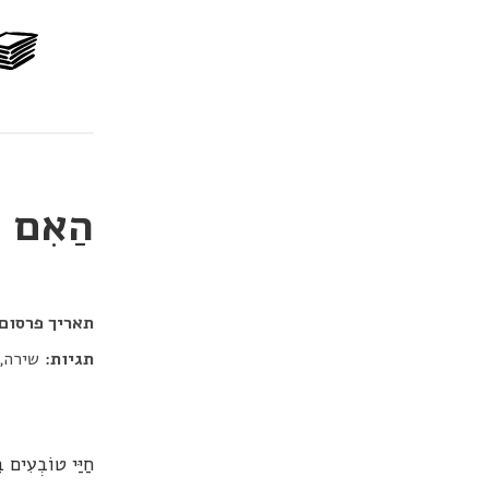
הַאִם א
דור כלב
תאריך פרסום:
תגיות:
שירה,
חַיַּי טוֹבְעִים בּ