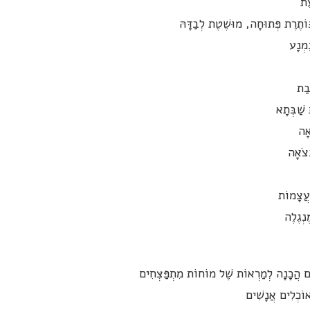
עַת
ּוֹתֶרֶת פְּתוּחָה, מוּשֶׁטֶת לְבַדָּהּ
ִמְנָע
בַת
 שַׁבְּתָא
אָה
ְּצֹאָה
עֲצָמוֹת
ֶנְגֶלֶה
הֵם הֲכָנָה לְמַרְאוֹת שֶׁל מוֹחוֹת מִתְפַּצְּחִים
אוֹכְלִים אֲנָשִׁים