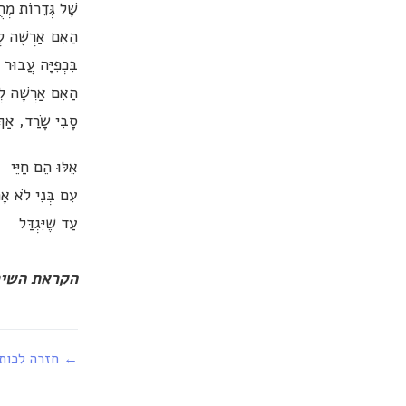
שֶׁל גְּדֵרוֹת מְח
הַאִם אַרְשֶׁה לְע
בִּכְפִיָּה עֲבוּר 
הַאִם אַרְשֶׁה לְע
סָבִי שָׂרַד, אַך
אֵלּוּ הֵם חַיֵּי
עִם בְּנִי לֹא אֶח
עַד שֶׁיִּגְדַּל
הקראת השיר ב
← חזרה לכות