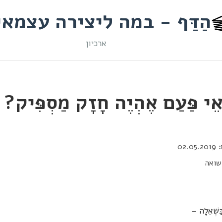
הַדַּף - במה ליצירה עצמא
ארכיון
ֵי פַּעַם אֶהְיֶה חָזָק מַסְפִּיק?
02.05.2019
שואה
ַשְּׁאֵלָה -