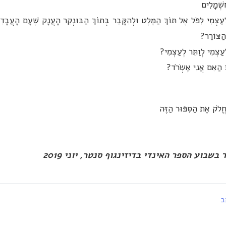
ֻשְׁמָלִים
ַצְמִי לִפֹּל אֶל תּוֹךְ הַמֶּלֶט וּלְהִקָּבֵר בְּתוֹךְ הַבּוּנְקֵר הָעֲנָק שֶׁעָם הָעֲבָדִ
הַצּוֹרֵר?
ַצְמִי לְוַתֵּר לְעַצְמִי?
ְ הַאִם אֲנִי אֶשְׂרֹד?
ֱלֹק אֶת הַסִּפּוּר הַזֶּה
שבוע הספר האינדי בדיזינגוף סנטר, יוני 2019
ב