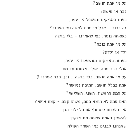
על מי אתה חושב?
גבר או אישה?
כפות באזיקים ומושפל עד עפר,
זה ברור - אבל מי מכם למטה ומי האכזר?
כשאתה גומר, כפי שאמרנו - בלי בושה
על מי אתה בוכה?
ילד או ילדה?
כפותה באזיקים ומושפלת עד עפר,
אולי כבר מתה, אולי תיגסוס עד מחר
על מי אתה חושב, בלי בושה... (כן, כבר אמרנו !)
אתה בכלל חושב, חתיכת נמושה?
על המת הראשון, השני, השלישי?
האם אתה לא מוצא במת, משהו קצת - קצת אישי?
איך הצלחת ליסחוף את כל ילדי הגן
להאמין באמת שאתה תם ושקדן
שאנחנו לבנים כמו השחר העולה