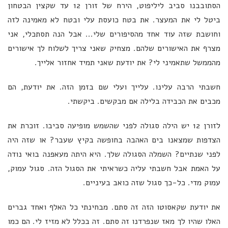
הסתובבנו סביב ליליפוט, הירח של זורן 12 עד שקצין הבטחון
ביטל לי את המעצר. את בטח כועסת עלי ובטח לא מאמינה לזה
וחושבת שזה עוד אחד מהסיפורים שלי... אבל הנה תסתכלי, אני
מצרף את האישורים שלהם. מצחיק שאני צריך לשלוח לך אישורים
מהממשל שתאמיני לי? את יודעת שאני תמיד אחזור אלייך.
חשבתי הרבה עלינו. עלייך ועלי שם בזמן הזה. את יודעת, הם
מכבים את הכבידה בלילה אם מבקשים. ביקשתי.
לזורן 12 יש הילה סגולה לפני שהשמש מופיעה סביבו. זוכרת את
הצדפות שמצאנו בים האהבה בחופשה בקיץ שעבר? או שזה היה
לפני שנתיים? השמלה הסגולה שלך. היא היתה מעאפנה בואי נודה
על האמת אבל חשבתי עליה כשראיתי את הסגול הזה. סגול עמוק,
עמוק מדי. כל-כך סגול שזה כואב בעיניים.
את יודעת שקאסוטו הזה זה סתם. מבחינתי כל האלף ואחד גברים
האלו שהיו לך מאז שנפרדנו זה סתם. זה בכלל לא מזיז לי. הם כמו