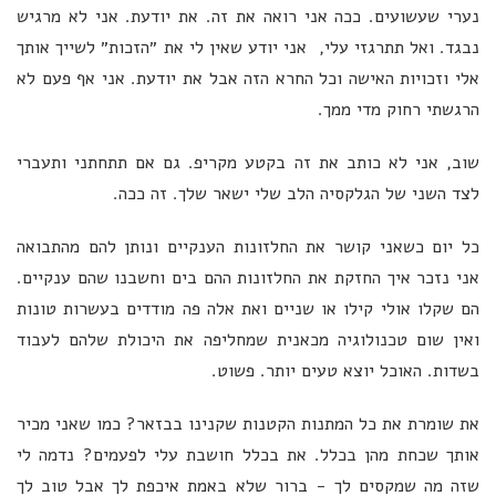
נערי שעשועים. ככה אני רואה את זה. את יודעת. אני לא מרגיש
נבגד. ואל תתרגזי עלי, אני יודע שאין לי את ״הזכות״ לשייך אותך
אלי וזכויות האישה וכל החרא הזה אבל את יודעת. אני אף פעם לא
הרגשתי רחוק מדי ממך.
שוב, אני לא כותב את זה בקטע מקריפ. גם אם תתחתני ותעברי
לצד השני של הגלקסיה הלב שלי ישאר שלך. זה ככה.
כל יום כשאני קושר את החלזונות הענקיים ונותן להם מהתבואה
אני נזכר איך החזקת את החלזונות ההם בים וחשבנו שהם ענקיים.
הם שקלו אולי קילו או שניים ואת אלה פה מודדים בעשרות טונות
ואין שום טכנולוגיה מכאנית שמחליפה את היכולת שלהם לעבוד
בשדות. האוכל יוצא טעים יותר. פשוט.
את שומרת את כל המתנות הקטנות שקנינו בבזאר? כמו שאני מכיר
אותך שכחת מהן בכלל. את בכלל חושבת עלי לפעמים? נדמה לי
שזה מה שמקסים לך - ברור שלא באמת איכפת לך אבל טוב לך