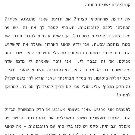
קומביינים ישנים בחווה.
את יודעת שהתחלתי לצייר? את יודעת שאני מתגעגע אלייך?
התחלתי ללכת לזונבוטות. חשבתי לספר לך את זה. יש פה
משובטות-דראוידיות כמו זבל. הן באמת עוזרות לסגור פינה. את
בטח צוחקת עכשיו. אני יודע שאני האחרון שגילה את הקשקוש
הזה. התבצרתי במוסריות המחורבנת שלי וחשבתי שאני טוב יותר
מכולם. אז זה עבבר לי. אני זוכר שאמרת לי מזמן שזה
מיינסטרים ובריא אז הנה אני מיינסטרים. חשבתי שאני רנגייד
אבל יאללה כוסומו. זה בסדר מבחינתך שאני קורא להן בשם שלך?
זה חלק מהכיף שלי. אולי אני לא צריך להגיד לך את זה. למחוק!
למחוק!
לפעמים אני מרגיש שאני בעצמי משובט או חלק מהמשחק הגדול
הזה. אנחנו מעשנים משהו ומאכילים את החלזונות. הבשר פה
מעולה וגם היין. סקס יש לנו בלי סוף עם הזונבוטות - מה שאני
רוצה, מתי ואיך. והולכים לים בשבת שאנחנו שומרים רק תודות