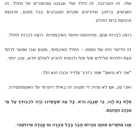
שלו. זה הקורונה. זה הילד שלי שנהנה מסיפורים על החלל. זה
האנשים ברחוב שזורקים שקיות ומגבונים בכל מקום, טינופת
טינופת ביפו וחולון.
רוצה לברוח מהם, מהזוהמה וחוסר האיכפתיות. רוצה לברוח לחלל.
זה הדימוי הזה של המסע - החלל האינסופי, מקום שבו אפשר לרחף
קצת ולהיות קלילים סוף סוף ולנסות להגיע לעולם חדש, טוב יותר.
״אני לא נושם״ אמר ג׳ורג׳ פלויד וככה הוא הלך.
ואני פה, אם לא תהיה לי תקווה זה כאילו ויתרתי על האטמוספירה.
סְלָח נָא לָנוּ, כִּי שְׁגָגָה הִיא. כָּל מַה שְׁעָשִׂינוּ הָיָה לִכְבוֹדְךָ עַל פִּי
מִנְהָג הַמָקוֹם.
אָנוּ פּוֹטְרִים אוֹתְךָ מִהֶיוֹת חָבֵר בְּכָל חֶבְרָה אוֹ אֲגֻדָּה אֵיזוֹשֶׁהִי.