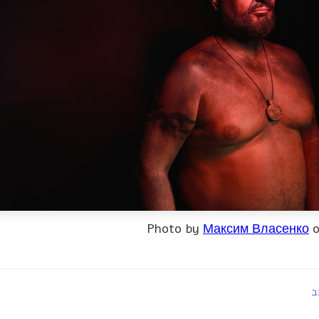
Photo by
Максим Власенко
ב