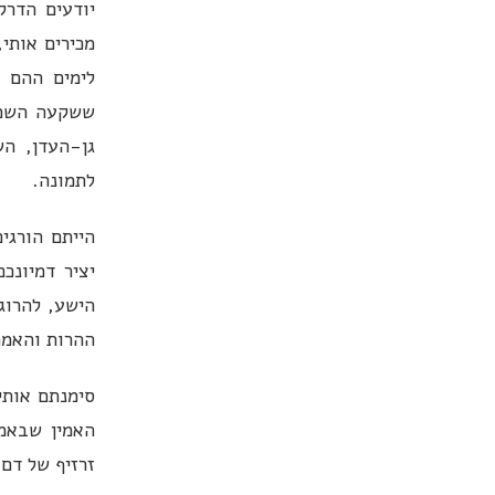
יודעים הדרק
מכירים אותי
לימים ההם 
ששקעה השמש
גן-העדן, ה
לתמונה.
הייתם הורגי
יציר דמיונכ
הישע, להרוג
ההרות והאמה
סימנתם אותי
האמין שבאמת
זרזיף של דם 