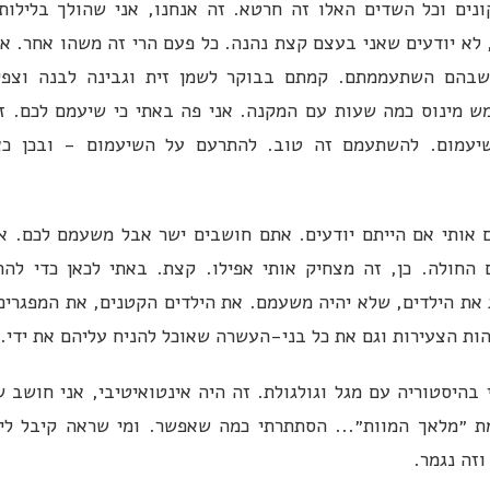
ונים וכל השדים האלו זה חרטא. זה אנחנו, אני שהולך בלילות
, לא יודעים שאני בעצם קצת נהנה. כל פעם הרי זה משהו אחר. א
שבהם השתעממתם. קמתם בבוקר לשמן זית וגבינה לבנה וצפי
 מינוס כמה שעות עם המקנה. אני פה באתי כי שיעמם לכם. ז
שיעמום. להשתעמם זה טוב. להתרעם על השיעמום - ובכן כאן
ם אותי אם הייתם יודעים. אתם חושבים ישר אבל משעמם לכם. אז
ם החולה. כן, זה מצחיק אותי אפילו. קצת. באתי לכאן כדי להר
 את הילדים, שלא יהיה משעמם. את הילדים הקטנים, את המפגרים
ות הצעירות וגם את כל בני-העשרה שאוכל להניח עליהם את ידי.
 בהיסטוריה עם מגל וגולגולת. זה היה אינטואיטיבי, אני חושב 
 ״מלאך המוות״... הסתתרתי כמה שאפשר. ומי שראה קיבל לי
וזה נגמר.