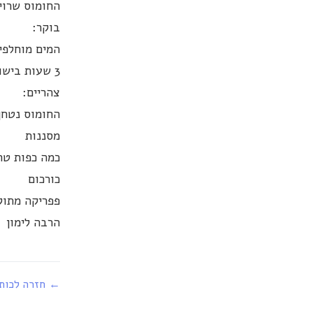
החומוס שרוי
בוקר:
המים מוחלפי
3 שעות בישול בסיר לחץ
צהריים:
החומוס נטחן
מסננות
כמה כפות טחי
כורכום
פפריקה מתוק
הרבה לימון
← חזרה לכות