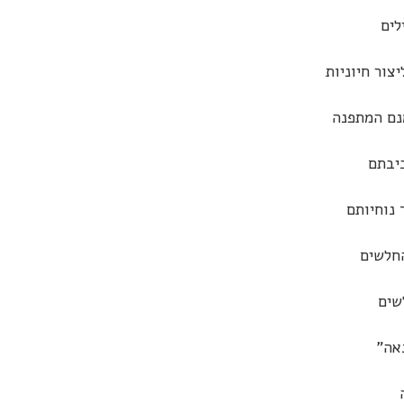
לים
יצור חיוניות
נם המתפנה
יבתם
 נוחיותם
חלשים
שים
אה"