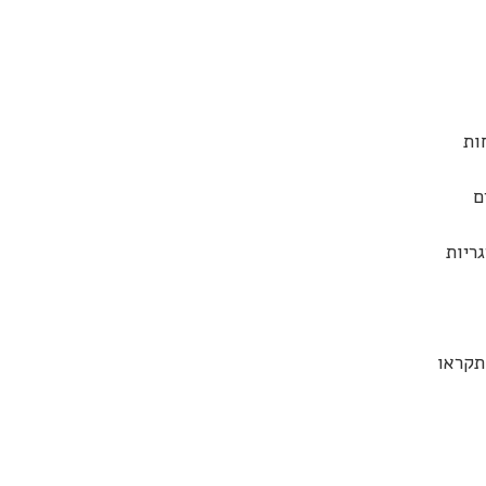
ות
ם
ריות
תקראו