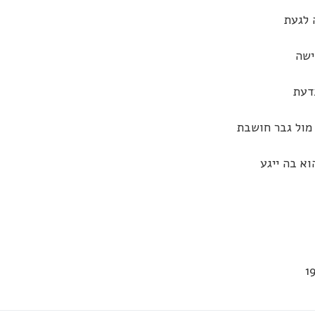
 לגעת
ישה
דעת
מול גבר חושבת
א בה ייגע