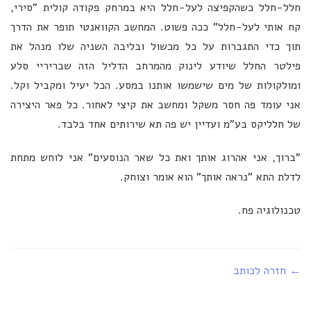
חלל-חלל כשהקפיצה לעל-חלל היא במרחק פקודה קולית "סירי,
קח אותי לעל-חלל" ככה פשוט. המחשב הקוואנטי תופר את הדרך
תוך כדי התגברות על כל מכשול ובליבה השניה שלו מנהל את
פילטר החלל שיודע לינוק מהמרחב הדליל הזה שבריריי סלע
ומולקולות של מים שישמשו אותנו במסע. הכל יעיל ומקביל וקל.
אני עומד פה חסר משקל ומחשב את קיצי לאחור. כל פאר היצירה
של חלליקס בע"מ ועדיין יש פה תא שירותים אחד בלבד.
"ברוך, אני אהרוג אותך ואת כל שאר הנוסעים" אני לוחש מתחת
לדלת התא "נראה אותך" הוא אומר וצוחק.
טכנולוגיה פח.
← חזרה לכותב