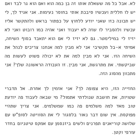
לא. אבל כל מה ששאלת אותו זה בן כמה הוא ואם הוא גר לבד ואם
יש לו חללית ועכשיו סיבכת אותי בחוסר נעימות. אני אגיד לך, לי
יש תכונה כזו שאני יודע ללחוץ על כפתור בראש ולהתקשר אליו
עכשיו ולהסביר לו שזה לא יעבוד ואני אהיה כמו רובוט ואני לא
יזיז לי במילימטר. גם לא יזיז לי אם הוא יתאבד בסוף השיחה,
אמיתי א-בל תקשיבי אני לא מבין למה אנחנו צריכים לנהל את
השיחה הזו. אני לא מבין למה את לא יכולה פשוט לעשות מה
שביקשתי. את מתרגשת, אני מבין. זו העבודה הראשונה שלך? אני
מתכוון מהסוג הזה.
החזייה הזו, היא צפופה לך? אני אזמין לך אחרת. אל תדברי
שטויות, את חושבת שנולדתי אתמול? מי שבאה לעבוד פה יודעת
טוב מאד למה משלמים פה כמו שמשלמים. אני צריך שתהיי
מפוקסת. אין שום דבר נאור בלסגור לי את הסוויטה לסופ"ש עם
שלושה קוריאנים תפרנים ולשים ביזנסמן עם אמקס טיטניום בחדר
עורפי וקטן.