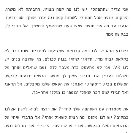
אני צריך שתתפקסי. יש לנו פה קפה מצוין. החביתה לא משהו,
הירקות זוועה אבל תתחילי לשתות קפה וזה יסדר אותך. את יודעת,
הגענו עד פה אני חושב שיש טעם שנתאמץ ונמשיך. אל תבכי לי,
בבקשה ממך.
בשבוע הבא יש לנו כמה קבוצות שמגיעות לסיורים. שום דבר לא
בקלאס גבוה מדי. תדאגי שיהיו בנות לכולם. מי שרוצה בנים יש
לנו VR, אני לא מתעסק בזה מעבר לזה. ואם שואלים אותך על
תשלום בעניין הזה תגידי שאין לך מושג. הנשים יודעות לבקש,
התשלום בביט דיסקרטי ואנחנו את הקאט שלנו מקבלים. אל תדאגי
ואל תגידי שום דבר שאולי ינופפו בו מולנו אחר-כך.
את מסתדרת עם השותפה שלך לחדר? את רוצה לבוא לישון אצלנו
במקום? יש לנו מקום. מה רצית לשאול אותי? אל תדברי איתי על
הנושאים האלו בבקשה. אם ידעו שידעתי, עזבי - אני גם לא רוצה