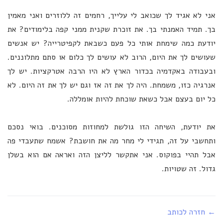
אני לא אגיד לך שכואב לי עלייך, רחמים זה ללוזרים ואני מאמין
בך. תמיד האמנתי בך. את זוכרת שקנית ממני קפה בלימודים? את
יודעת כמה שימחת אותי כל פעם כשבאת לקפיטרייה? יש אנשים
שעושים לך את היום, הרוב לא עושים לך כלום או סתם מתלוננים.
ובעבודה באקדמיה בכדור הארץ לא היו הרבה אטרקציות. יש לך
אנרגיה כזו, משמחת. היה לך את זה אז וגם יש לך את זה היום. לא
כל יום בעצם אבל כשאת שוכחת להיות אומללה.
את יודעת, השיחה הזו גולשת למחוזות מסוכנים. בואי נסכם
ותחשבי על זה, תגידי לי מחר מה את חושבת? אשמח שתעבדי פה
אבל תהיי בפוקוס. אני אתקשר לליצן הזה ואראה אם הוא בשלן
גדול. זה שטויות.
← חזרה לכותב