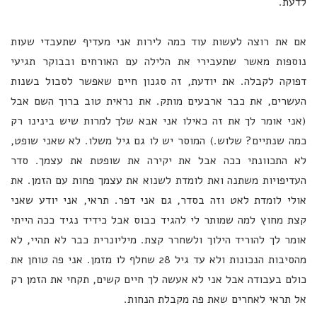
לדעת.
אם את רוצה לעשות עוד כמה לירות אני מעדיף שתעבדי שעות
נוספות מאשר שתעבירי את הלילה עם האורחים ובבוקר תגיעי
דפוקה לקבלה. את יודעת, זה סגנון חיים שאפשר לסבול בשנות
העשרים, את כבר ארבעים מותק. את נראית טוב ברוך השם אבל
(אני אומר לך את זה כאילו אני אבא שלך למרות שיש בינינו רק
כמה שנתיים? שלוש.) המוסר יש לו גם גיל משלו. לא שאני שופט,
לא התכוונתי ככה אבל את יקירה את שופטת את עצמך. סדר
העדיפויות משתנה ואת לומדת לשנוא את עצמך פחות עם הזמן. את
אולי לומדת לאט וזה בסדר, גם אני דפר. תראי, אני יודע שאני
קצת מחוץ למה שמותר לי להגיד כבוס אבל כידיד נגיד ככה הייתי
אומר לך להוריד הילוך ולשחרר קצת. מיליונרית כבר לא תהיי, לא
מהסיבות הנכונות ולא עד גיל 28 שחלף לו מזמן. אני פה טוחן את
כולם בעבודה אבל אני לא אעשה לך חיים קשים, תקחי את הזמן רק
אל תראי לאחרים שאת פה מקבלת הנחות.