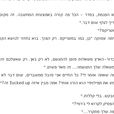
א הפנמת, בסדר - הכל פה קורה באמצעות המחשבה. זה מקום 
יך לגלף שום דבר.״
מטריקס?״
מה עמוקה ״כן, כמו במטריקס. רק הפוך. בוא נחזור לנושא הקו
כדור-הארץ משאלות סופן להתגשם, לא רק כאן. רק שאצלכם זה
משאלה שלך התגשמה... זה מאד פשוט.״
ה שאתה אומר לי? כל החיים אני סובל ממשברים, שום דבר לא ה
 תפילותיי הוא הורג אותי? אתה מבין איזה fucked up זה?״
מבקש. בלי קללות.״
פסיק לקרוא לי ג׳רמי?״
פה שלך מתקרר...״