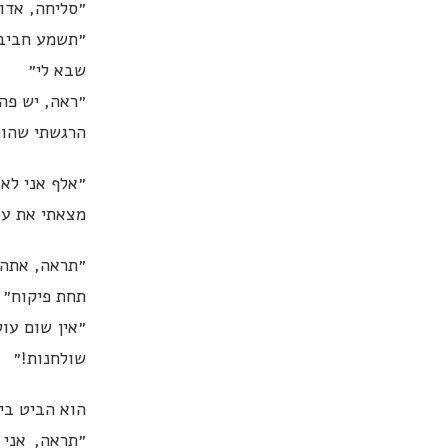
״סליחה, אדו
״תשמע חביבי
שבא לי״
״ראה, יש פה
הרגשתי שהור
״אלף אני לא 
מצאתי את עצ
״תראה, אתה 
תחת פיקוח״
״אין שום עו
שולחנות!״
הוא הביט בי
״תראה, אני 