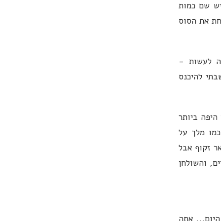
יש שם כמות
חת את הסוס
ה לעשות -
בתי להיכנס
 היפה ביותר
כמו מלך על
ר זקוף אבל
ם, והשולחן
היום... אתה