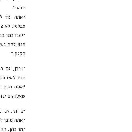
יודע.״
״אתה עוד ל
תכלסי. לא צר
״יענו כמו ב
הוא לקח נשי
הקטן.״
״ובכן, גם ב
יותר לאט וה
״אתה מבין מ
שאלוהים שומע את
״ג׳רמי, אני 
״אתה מוכן לה
״מר כהן, הק