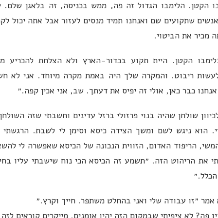
ו הקטן. הלימבו הגדול זה פה, ממש בכניסה, זה בלאגן שלם. 
נשים שתקועים שם ואנחנו תמיד מנסים לעזור אבל אתה יכול לק
 מכיר את הביטוי.
לימבו הקטן. היית תקוע בכדור-הארץ ולא הצלחת להכריע מ
עשות ריבוט. והמקרה שלך היה באמת מקרה מיוחד. אני לא חש
נחנו כבר כאן, אולי זה יפיס את דעתך. שב, אני אכין קפה.״
יוון שולחן שהיה בנוי פרזולי ברזל עדינים וחשבתי שזה השולחן
י. הוא ניגש לשם ומשך הצידה כיסא וסימן לי לשבת. הרגשתי 
המשי, הריפוד האדום, הזווית הנכונה של הכיסא שאפשרה לי להשא
תי את הריהוט הזה. ״תשמע זה הכיסא הכי נוח שישבתי עליו בחיי
הכלל.״
אמר ״זו עבודה שלי ואני בהחלט משתפר. חייך וקרץ.״
ו פה? לא ציפיתי שבמקום הזה יהיו אומנים, מייקרים קוראים לזה 