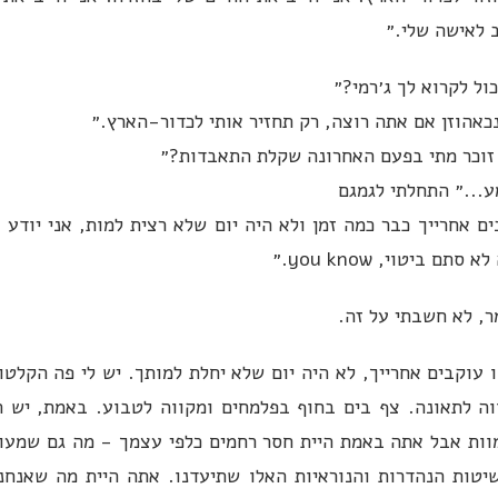
ב לאישה שלי.״
כול לקרוא לך ג׳רמי?״
כאהוזן אם אתה רוצה, רק תחזיר אותי לכדור-הארץ.״
 זוכר מתי בפעם האחרונה שקלת התאבדות?״
ע...״ התחלתי לגמגם
ם אחרייך כבר כמה זמן ולא היה יום שלא רצית למות, אני יודע 
סתם ביטוי, you know.״
ר, לא חשבתי על זה.
 עוקבים אחרייך, לא היה יום שלא יחלת למותך. יש לי פה הקלטו
ווה לתאונה. צף בים בחוף בפלמחים ומקווה לטבוע. באמת, יש 
ות אבל אתה באמת היית חסר רחמים כלפי עצמך - מה גם שמעול
טות הנהדרות והנוראיות האלו שתיעדנו. אתה היית מה שאנחנו