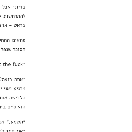
בדיוני אבל 
להתרחשות של
בראש - אז פ
פתאום התחלת
הסוכר שנפל,
״What the fuck?״ אמרתי בקול.
״אתה רואה? 
מרגיע ואני 
הלבישה אותך
הוא סיים בזה
״תשמע,״ אמר
״אני חייב ל