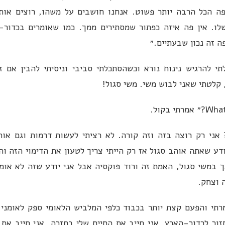
פה הכל הרבה יותר פשוט. אנחנו חושבים על משהו, רוצים אותו
ו. אין פה איזה כפתור שמסתירים ממך. כמו שאומרים בכדור
ה זה נכון שבעתיים.״
י להרגיש נינוח נורא וכשהסתכלתי סביבי וניסיתי להבין אם 
 קלטתי שאני לבוש משי. משי סגול!
אני רק רוצה בזה וזה קורה. לא רציתי לעשות דרמות וגם אות
יודע שאתה אוהב סגול אז רק הייתי צריך לטעון את הדימוי הזה ו
 במשי סגול, האמת זה ורוד פוקסיה אבל אני יודע שזה לא אומר
 וצחק.
תי והפעם קצת יותר בכבוד כלפי המלביש הלאומי ספק לאומני
חזור לכדור-הארץ. אני חייב את החיים שלי בחזרה. אני חייב את