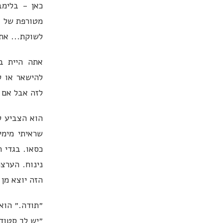
כאן - בלימב
מטורפת של א
לשוקת... אתה
אתה היית ב
להישאר או ל
לזה אבל אם א
הוא הצביע לכ
שראיתי מימי
כסאו. בגדי 
נינוח. הערצ
הזה יוצא מן 
״תודה.״ הוא 
״יש לך סטודי