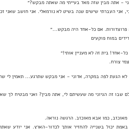
ני - אתה מבין שזה מאד בעייתי מה שאתה מבקש?״
, אני העברתי שישים שנה בשיט לא נורמאלי. אני חושב שאני זכ
 פרוצדורות. אם כל-אחד היה מבקש...״
ידים במוח פוקעים
כל-אחד! בית זה לא מעניין אותי!״
מי צורח.
לא הגעת לפה במקרה, אדוני - אני מבקש שתרגע... תאמין לי שה
לם שבו זה הגיוני מה שעשיתם לי, אתה מבין? ואני מבטיח לך שאנ
 מאוכזב, כמו אבא מאוכזב. הרגשה נוראה.
באמת יכול בשנייה להחזיר אותך לכדור-הארץ. אני יודע שאת