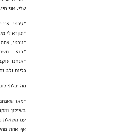
שלי. אני חיי
״ג׳רמי, אני י
״תקרא לי מינ
״ג׳רמי, אתה
״בוא... תשמ
״אנחנו עוקבי
כליות ולב זה לא 
מה יכלתי לומ
״מאז שאנחנו
באיילון ומק
עם משאלת מו
אף אחת מהשי