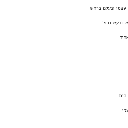
 עצמו ונעלם ברחש
א ברעש גדול
חיד
הים
מי