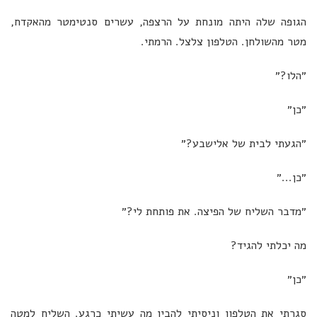
הגופה שלה היתה מונחת על הרצפה, עשרים סנטימטר מהאקדח,
מטר מהשולחן. הטלפון צלצל. הרמתי.
״הלו?״
״כן״
״הגעתי לבית של אלישבע?״
״כן...״
״מדבר השליח של הפיצה. את פותחת לי?״
מה יכלתי להגיד?
״כן״
סגרתי את הטלפון וניסיתי להבין מה עשיתי כרגע. השליח למטה