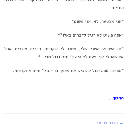
החזייה.
״אני מצטער, לא. אני פשוט״
״אתה פשוט לא רגיל לדברים כאלו?״
״זה השבוע השני שלי, אמרו לי שקורים דברים מוזרים אבל
איכשהו לי אף-פעם לא היה לי מזל גדול מדי...״
״אם-כן אתה יכול להרגיש את עצמך בר-מזל״ חייכתי וקרצתי.
המשך...
← חזרה לכותב