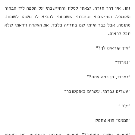
זהו, אין דרך חזרה. יצאתי לסלון והתיישבתי על הספה ליד הבחור
האומלל. התיישבתי ונזכרתי ששכחתי להביא לו משהו לשתות.
סתומה. אבל כבר הייתי שם בחזייה בלבד. את האקדח וידאתי שלא
יוכל לראות.
״איך קוראים לך?״
״נמרוד״
״נמרוד, בן כמה אתה?״
״עשרים גברתי. עשרים באוקטובר״
״ילד.״
״המממ״ הוא צחקק
״אמרתי משהו מצחיק?״ אמרתי, חייכתי ושיחקתי עם רצועת