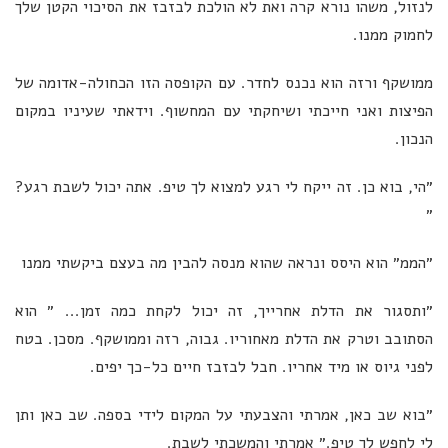
לנזול, משהו נורא קרה ואת לא הולכת לבזבז את הסיכוי הקטן שלך
לחמוק ממנו.
ממושקף ורזה הוא נכנס לחדר. עם הקופסה הזו הכחולה-אדומה של
הפיצות ואני חייכתי ושיחקתי עם המחשוף. וידאתי שעיניו במקום
הנכון.
״הי, בוא כן. זה ייקח לי רגע למצוא לך טיפ. אתה יכול לשבת רגע?
״
״הממ״ הוא היסס ונראה שהוא מנסה להבין מה בעצם ביקשתי ממנו
״ותסגור את הדלת אחרייך, זה יכול לקחת כמה זמן... ״ הוא
הסתובב וטרק את הדלת מאחוריו. גבוה, רזה וממושקף. מסכן. בטח
לפני גיוס או מיד אחריו. חבל לבזבז חיים כל-כך יפים.
״בוא שב כאן, אמרתי והצבעתי על המקום לידי בספה. שב כאן ותן
לי לחפש לך טיפ.״ אמרתי והמשכתי לשבת.