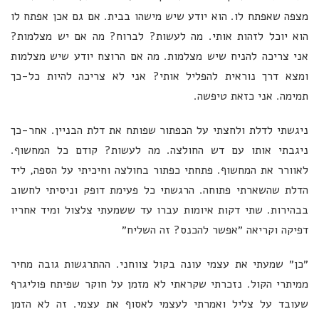
מצפה שאפתח לו. הוא יודע שיש מישהו בבית. אם גם אכן אפתח לו
הוא יוכל לזהות אותי. מה לעשות? לברוח? מה אם יש מצלמות?
אני צריכה להניח שיש מצלמות. מה אם הרוצח יודע שיש מצלמות
ומצא דרך נוראית להפליל אותי? אני לא צריכה להיות כל-כך
תמימה. אני כזאת טיפשה.
ניגשתי לדלת ולחצתי על הכפתור שפותח את דלת הבניין. אחר-כך
ניגבתי אותו עם דש החולצה. מה לעשות? קודם כל המחשוף.
לאוורר את המחשוף. פתחתי כפתור בחולצה וחיכיתי על הספה, ליד
הדלת שהשארתי פתוחה. הרגשתי כל פעימת דופק וניסיתי לחשוב
בבהירות. שתי דקות איומות עברו עד ששמעתי צלצול ומיד אחריו
דפיקה וקריאה ״אפשר להכנס? זה השליח״
״כן״ שמעתי את עצמי עונה בקול צווחני. ההתרגשות גובה מחיר
ממיתרי הקול. נזכרתי שקראתי לא מזמן על חוקר שפיתח פוליגרף
שעובד על צליל ואמרתי לעצמי לאסוף את עצמי. זה לא הזמן