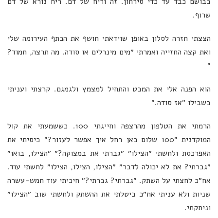
בבושם כבד עד כדי סירחון. זה וריח של דם. ריח נורא של דם
שרוף.
הצצתי חזרה לסלון באופן שוידאתי חושף את הכתף העירומה שלי
ואת קצה החזייה ואמרתי ״מים מינרלים או סודה. מה תרצה, חמוד?
״
הוא הפנה אלי את המבט והתחיל למצמץ ולגמגם. קרצתי ועניתי
בשבילו ״אז סודה.״
הרמתי את הטלפון מהרצפה וחייגתי 100. כששמעתי את קול
המוקדנית ״100 שלום כאן רחל איך אפשר לעזור?״ כיסיתי את
האפרכסת ולחשתי ״הצילו״ ״גברתי את במצוקה?״ ״הצילו, בואו״
״גברתי? את לא יכולה לדבר״ ״הצילו, הצילו, הצילו״ לחשתי עוד.
אח״כ לחצתי על השתק. ״גברתי? גברתי?״ חיכיתי עוד חמש-עשרה
שניות ולא עניתי אח״כ ביטלתי את ההשתק ולחשתי שוב ״הצילו״
וניתקתי.