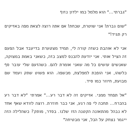
״גברתי...״ הוא מלמל כמו ילדון נזוף
״שום גברת! אני שוטרת, שכחת! אם אתה רוצה לצאת מפה באזיקים
רק תגיד!״
אני לא אוהבת כשזה קורה לי, תמיד מצטערת בדיעבד אבל הפעם
זה הציל אותי. אני יודעת להכנס למצב כזה, כשאני באמת במצוקה,
שאנשים עושים כל מה שאני אומרת להם. כשהזעם שלי עובר סף
כלשהו, אני הופכת למפלצת, מכשפה. הוא פשוט שתק ועמד שם
מבועת, חיוור כמו סיד.
״אל תפחד ממני. אזיקים זה לא דבר רע...״ אמרתי ״לא דבר רע
בהכרח... תחכה לי פה רגע, אני כבר חוזרת. רוצה לוודא שאף אחד
לא נבהל מהתאונה הקטנה הזו שלנו. בסדר, מותק? כשהלילה הזה
ייגמר נצחק על הכל, אני מבטיחה״