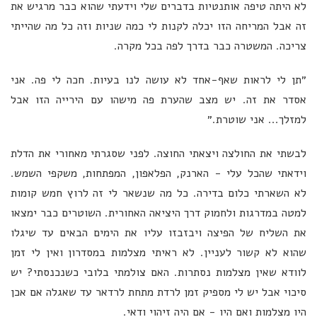
לא היתה טיפה אותנטיות בדברים שלי וידעתי שהוא כבר מרגיש את
זה אבל המריחה הזו יכלה לקנות לי כמה שניות וזה כל מה שהייתי
צריכה. המשטרה כבר בדרך לפה בכל מקרה.
״תן לי לראות שאף-אחד לא עושה לנו בעיות. חכה לי פה. אני
אסדר את זה. יש מצב שהערת פה מישהו עם הירייה הזו אבל
למזלך... אני שוטרת.״
לבשתי את החולצה ויצאתי החוצה. לפני שסגרתי מאחורי את הדלת
וידאתי שהכל עלי - הארנק, הפלאפון, המפתחות, משקפי השמש.
לא השארתי כלום בדירה. כל מה שנשאר לי זה לרוץ חמש קומות
למטה במדרגות ולחמוק דרך היציאה האחורית. השוטרים כבר ימצאו
את השליח של הפיצה ויבזבזו עליו את הימים הבאים עד שיגלו
שהוא לא קשור לעניין. לא ראיתי מצלמות במסדרון ואין לי זמן
לוודא שאין מצלמות נסתרות. האם צולמתי בלובי כשנכנסתי? יש
סיכוי אבל יש לי מספיק זמן לרדת מתחת לרדאר עד שאגלה אם אכן
היו מצלמות ואם היו - אם היה זיהוי ודאי.