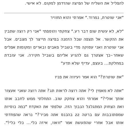
להפליל את השליח של הפיצה שהזדמן למקום. לא אישי.
״אני שוטרת, נמרוד.״ אמרתי והוא החוויר
״לא, לא עשית שום דבר רע.״ צחקתי והוספתי ״אני רק רוצה שתבין
את ההקשר. אל תצפה שכל הזמנה בפיצה תייצר לך מצבים. אבל
אני שוטרת ואני עסוקה מדי בשביל פאבים ובארים ומקומות אפלים
שאחר-כך אצטרך גם להגיע אליהם בשביל חקירה. אני עובדת
במחלקת... בעצם, עדיף שלא תדע״
״את שוטרת?״ הוא אמר ועיווה את פניו
״אתה לא מאמין לי? אתה רוצה לראות תג? אתה רוצה שאני אעצור
אותך אולי?״ אמרתי והוא צחקק שוב. התחלתי ממש לחבב אותו
ואת הצחוק המתגלגל הנבוך הזה. שלפתי את האקדח ״כמה כוסיות
שמסתובבות עם ברטה 22 בהכנס אתה מכיר?״ נראה שהפחדתי
אותו אבל אחרי שהתעשת אמר ״וואוו, איזה כלי... כלי כלי!״.