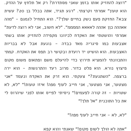
״רוצה להחזיק אותו בזמן שאני מסתדרת? רק אל תלחץ על ההדק.
הוא טעון״ אמרתי וקרצתי. ״רגע תגיד, אתה בכלל בן 20? עשית
צבא? החזקת פעם נשק בחיים שלך?״. הוא התחיל לגמגם - ״מהה
אאההה כןן אההה לאאאא הממממ״. ״לא חשוב, אני לא רוצה לדעת״
אמרתי והושטתי את האקדח לכיוונו מקפידה להחזיק אותו בשתי
אצבעות כמו סיגריה מאד כבדה - נוגעת אבל לא בכריות
האצבעות. הוא הושיט יד רועדת ובקושי רב תפס את האקדח. קמתי
והתכוונתי להמציא תירוץ כדי להיעלם משם ופתאום משום מקום
פיצוץ נורא. הוא פלט כדור. מרוב רעד והתרגשות - הוא ירה
ברצפה. ״השתגעת?״ צעקתי. הוא זרק את האקדח ונעמד ״אני
מצטער, אני מצטער, אני חייב לעוף מפה! איזו טעות!״ ״לא, לא
שטויות - זה קורה לפעמים!״ ניסיתי לפייס אותו לפני שיהרוס לי
את כל התוכנית ״אל תלך!״
״לא, לא - אני חייב לעוף מפה!״
״אתה לא הולך לשום מקום!״ שאגתי והוא קפא