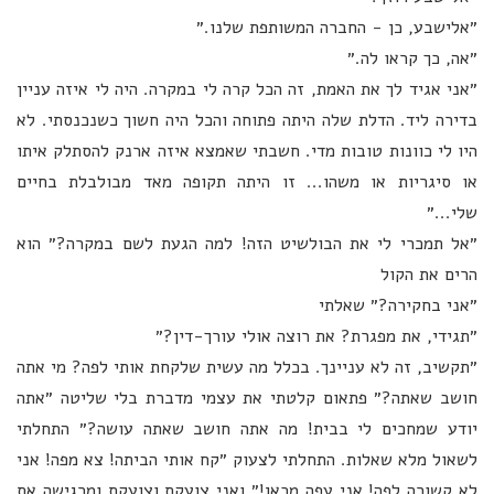
״אלישבע, כן - החברה המשותפת שלנו.״
״אה, כך קראו לה.״
״אני אגיד לך את האמת, זה הכל קרה לי במקרה. היה לי איזה עניין
בדירה ליד. הדלת שלה היתה פתוחה והכל היה חשוך כשנכנסתי. לא
היו לי כוונות טובות מדי. חשבתי שאמצא איזה ארנק להסתלק איתו
או סיגריות או משהו... זו היתה תקופה מאד מבולבלת בחיים
שלי...״
״אל תמכרי לי את הבולשיט הזה! למה הגעת לשם במקרה?״ הוא
הרים את הקול
״אני בחקירה?״ שאלתי
״תגידי, את מפגרת? את רוצה אולי עורך-דין?״
״תקשיב, זה לא עניינך. בכלל מה עשית שלקחת אותי לפה? מי אתה
חושב שאתה?״ פתאום קלטתי את עצמי מדברת בלי שליטה ״אתה
יודע שמחכים לי בבית! מה אתה חושב שאתה עושה?״ התחלתי
לשאול מלא שאלות. התחלתי לצעוק ״קח אותי הביתה! צא מפה! אני
לא קשורה לפה! אני עפה מכאן!״ ואני צועקת וצועקת ומרגישה את