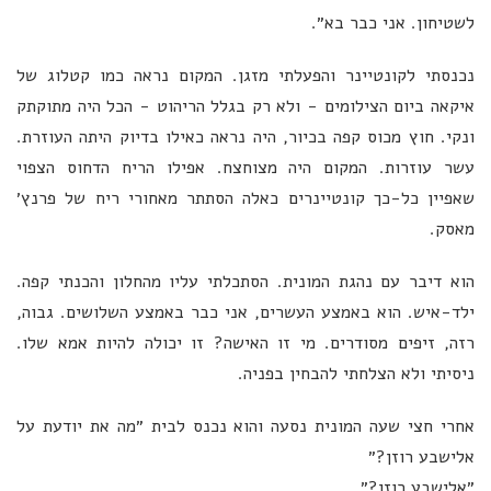
לשטיחון. אני כבר בא״.
נכנסתי לקונטיינר והפעלתי מזגן. המקום נראה כמו קטלוג של
איקאה ביום הצילומים - ולא רק בגלל הריהוט - הכל היה מתוקתק
ונקי. חוץ מכוס קפה בכיור, היה נראה כאילו בדיוק היתה העוזרת.
עשר עוזרות. המקום היה מצוחצח. אפילו הריח הדחוס הצפוי
שאפיין כל-כך קונטיינרים כאלה הסתתר מאחורי ריח של פרנץ׳
מאסק.
הוא דיבר עם נהגת המונית. הסתכלתי עליו מהחלון והכנתי קפה.
ילד-איש. הוא באמצע העשרים, אני כבר באמצע השלושים. גבוה,
רזה, זיפים מסודרים. מי זו האישה? זו יכולה להיות אמא שלו.
ניסיתי ולא הצלחתי להבחין בפניה.
אחרי חצי שעה המונית נסעה והוא נכנס לבית ״מה את יודעת על
אלישבע רוזן?״
״אלישבע רוזן?״