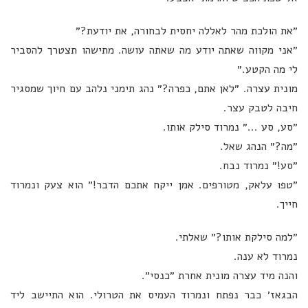
״את הולכת מהר לאללה יחסית לבחורה, את יודעת?״
״אני מקווה שאתה יודע מה שאתה עושה. מתישהו תצטרך להסביר
לי מה הקטע.״
מונית עצרה. ״לאן אתם, כפרה?״ נהג תימני נלהב עם חיוך שמסגיר
חיבה לטבק עצר.
״סע, סע ...״ נמרוד סילק אותו.
״מה?״ הנהג שאל.
״סע!״ נמרוד נבח.
״טפו עלאק, מטורפים. אמן ייקח אתכם הדבר!״ הוא צעק ונמרוד
חייך.
״למה סילקת אותו?״ שאלתי.
נמרוד לא ענה.
והנה מיד עצרה מונית אחרת ״כנסי״.
הבגאז׳ כבר נפתח ונמרוד העמיס את הטרולי. הוא התיישב ליד