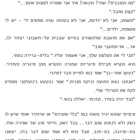
״מה התוכנית? שוד? הונאה? איך אני אמורה לפצות אותך...״
״קצת מהכל.״
״תשמע, אני לא יודעת, אני לא בטוחה שזה מתאים לי - יש לי
משפחה, ילדים...״
״אם את חושבת שלהשוויץ בחיים שבנית על-חשבוני יעזור לך,
אז... אז תחשבי שוב״
״תני לי את הטלפון שלך, אני אשמור עליו.״ בלית-ברירה נתתי.
הוא הוציא חבילת סיגריות שחורה והוציא מהן סיגריה והחזיר.
״נעשן אחר-כך״ אמר כמו לפייס חבר דמיוני.
״אנחנו נצא החוצה וניקח מונית.״ אמר ובקטע ג׳נטלמני מפתיע
לקח את הטרולי שלי.
״הכל יהיה בסדר. תזרמי. יאללה בואי.״
ציפיתי שהוא יגיד משהו כמו ״בלי שטויות״ או שיזהיר אותי שיש לו
נשק ולא לנסות שום דבר... בכל זאת, הייתי סוג של אסירה שלו.
בת-ערובה, בת-חוב. אבל הוא לא אמר שום דבר כזה. יצאנו