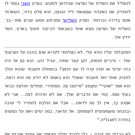
להפליל את השליח של הפיצה שהזדמן למקום. בפרק
השני
נתתי לו
להחזיק את האקדח שמצאתי ליד הגופה, הוא פלט כדור, השארתי
אותו בדירה וברחתי. הפרק
השלישי
מתרחש חמש שנים אחר-כך.
השליח של הפיצה מצא אותי כשבאתי לביקור חטוף בארץ. השד
יודע איך.
הסתכלתי עליו והוא עלי. לא הצלחתי לקרוא שום כוונה על הפרצוף
שלו - עיניים חומות, זקן קצר שחור, עגיל זהב. הוא גם אז היה
כזה יפיוף או שזה קרה לו עם הזמן? בהתחלה חשבתי שהוא הולך
לחנוק אותי ואז חשבתי שאולי הוא באמת לא יודע מה הוא רוצה.
הוא אמר ״אוקיי״ ומצמץ ״סיימנו פה. תסתדרי. תחליפי חולצה ובואי
נעוף מפה. קחי את הדברים שלך. את לא חוזרת לפה... אני לא
אפגע בך, אין לך מה לדאוג... אבל את הולכת להחזיר לי טובה
ובהנחה משמעותית לשמחתך. אל תדאגי, כמה ימים ואת על המטוס
בחזרה לאנגליה.״
לא הבנתי מה קורה - בלי להגיד מילה מצאתי את עצמי אורזת את