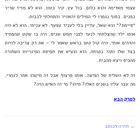
עצמי מאדימה והוא כלום. בול עץ. קיר בטון. הוא לא מזיז שריר
בפנים. בסוף נגמרו לי המילים והאוויר והתחלתי לבכות.
״סיימת?״ הוא שאל, עדיין בלי לעניד עפעף. לא עניתי. הוא לא היה
אותו ילד שהצלחתי לנער לפני חמש שנים. היה בו שקט שהפחיד
והדהים אותי. היה קול קטן בראש שאמר לי - את רק צריכה להיות
בצד שלו ותהי בטוחה. הוא הוציא את חפיסת הסיגריות השחורה
מהכיס ויצא מהבית.
זה לא השליח של הפיצה. אותו פרצוף אבל זה מישהו אחר לגמרי.
מה עבר עליו בשנים האלו? מיהו? מי זה האיש הזה?
לפרק הבא
← חזרה לכותב