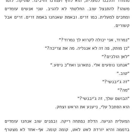
מהחדר והלכנו למעלית, הוא לחץ ועמדנו וחיכינו. שתיקה. לומר
משהו? להתנצל שוב. החלטתי לא להגיב. שני אנשים עומדים
ומחכים למעלית. כמו זרים. ובאמת שאנחנו באמת זרים. זרים אבל
קשורים.
״נמרוד, אני יכולה לקרוא לך נמרוד?״
״כן מותק, פה זה לא אנגליה. מה את צריכה?״
״לאן הולכים?״
״אנחנו נוסעים אלי. נתארגן ואח״כ ניסע.״
״טוב.״
״זה ג׳יבנשי?״
״מה?״
״הבושם שלך, זה ג׳יבנשי?״
הוא הסתכל עלי, ניענע את הראש וצחק.
המעלית הגיעה. הדלת נפתחה ריקה. ובפנים שוב אנחנו עומדים
בדממה והיא יורדת לאט לאט, קומה קומה. אף-אחד לא מצטרף