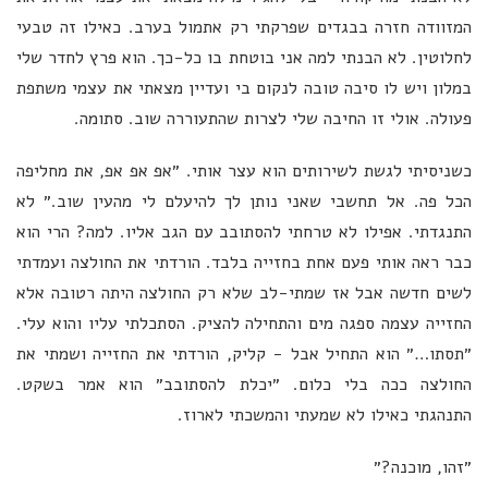
המזוודה חזרה בבגדים שפרקתי רק אתמול בערב. כאילו זה טבעי
לחלוטין. לא הבנתי למה אני בוטחת בו כל-כך. הוא פרץ לחדר שלי
במלון ויש לו סיבה טובה לנקום בי ועדיין מצאתי את עצמי משתפת
פעולה. אולי זו החיבה שלי לצרות שהתעוררה שוב. סתומה.
כשניסיתי לגשת לשירותים הוא עצר אותי. ״אפ אפ אפ, את מחליפה
הכל פה. אל תחשבי שאני נותן לך להיעלם לי מהעין שוב.״ לא
התנגדתי. אפילו לא טרחתי להסתובב עם הגב אליו. למה? הרי הוא
כבר ראה אותי פעם אחת בחזייה בלבד. הורדתי את החולצה ועמדתי
לשים חדשה אבל אז שמתי-לב שלא רק החולצה היתה רטובה אלא
החזייה עצמה ספגה מים והתחילה להציק. הסתכלתי עליו והוא עלי.
״תסתו…״ הוא התחיל אבל - קליק, הורדתי את החזייה ושמתי את
החולצה ככה בלי כלום. ״יכלת להסתובב״ הוא אמר בשקט.
התנהגתי כאילו לא שמעתי והמשכתי לארוז.
״זהו, מוכנה?״