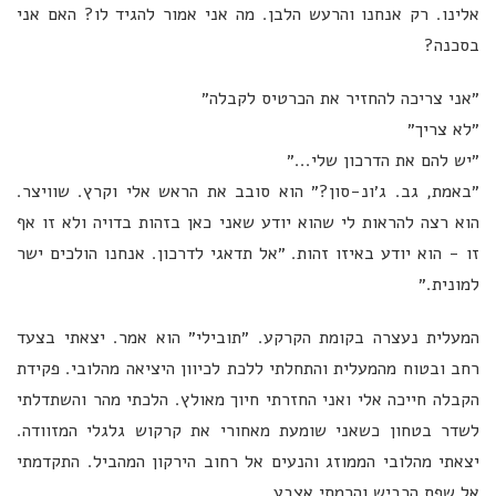
אלינו. רק אנחנו והרעש הלבן. מה אני אמור להגיד לו? האם אני
בסכנה?
״אני צריכה להחזיר את הכרטיס לקבלה״
״לא צריך״
״יש להם את הדרכון שלי...״
״באמת, גב. ג׳ונ-סון?״ הוא סובב את הראש אלי וקרץ. שוויצר.
הוא רצה להראות לי שהוא יודע שאני כאן בזהות בדויה ולא זו אף
זו - הוא יודע באיזו זהות. ״אל תדאגי לדרכון. אנחנו הולכים ישר
למונית.״
המעלית נעצרה בקומת הקרקע. ״תובילי״ הוא אמר. יצאתי בצעד
רחב ובטוח מהמעלית והתחלתי ללכת לכיוון היציאה מהלובי. פקידת
הקבלה חייכה אלי ואני החזרתי חיוך מאולץ. הלכתי מהר והשתדלתי
לשדר בטחון כשאני שומעת מאחורי את קרקוש גלגלי המזוודה.
יצאתי מהלובי הממוזג והנעים אל רחוב הירקון המהביל. התקדמתי
אל שפת הכביש והרמתי אצבע.