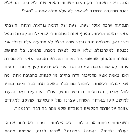
הנהג ואני מאחור. רק כשהתיישבתי ראיתי שזה לא היה נהג אלא
נהגת מבוגרת ונמרוד לא אמר לה אלא מילה אחת - ״סעי״.
הנסיעה ארכה אולי שעה. שעה של דממה נוראית ומתח. חשבתי
שאני יוצאת מדעתי. בארץ אחרת מחכות לי שתי ילדות קטנות ובעל
ואני כאן, משלמת חוב נוראי שהם בכלל לא מודעים אליו ואולי אני
נכנסת למערבולת שלא אוכל לצאת ממנה. פתאום, כל תחושת
הכפרה והבטחון שחשתי מול נמרוד התנדפו והבנתי שאני לא מכירה
אותו ולא את הנהגת הזקנה הזו, אני לא יודעת לאן אנחנו נוסעים
ואם באמת אצא מהסיפור הזה בחיים או לפחות בחתיכה אחת. מה
אני יכולה לעשות? לקפוץ מהרכב? בשלב הזה כבר היינו מחוץ
לתל-אביב, מזדחלים בכביש חמש, אח״כ ארבעים ואז הגענו
למושב קטן באיזור השרון. עצרנו מול קונטיינר שהוסב למגורים
שצפה על אדמה חקלאית מעובדת שלא צמח בה דבר. ״הגענו״.
כשניסיתי לפתוח את הדלת - לא הצלחתי. נמרוד בא ופתח אותה.
נעילת ילדים? באמת? במונית? ״כנסי לבית, המפתח מתחת