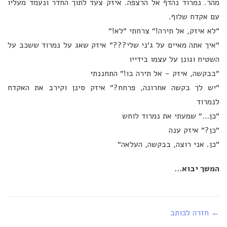
מהר. נמרוד נהדף אל הרצפה. איזק צעד לתוך החדר ונעמד מעליו
עם אקדח שלוף.
״לא איזק, אל תירה!״ צרחתי ״לא!״
״איך אתה מאיים על ג׳ני שלי???״ איזק שאג על נמרוד ששכב על
השטיח וגונן על עצמו בידייו
״בבקשה, איזק - אל תירה בו!״ התחננתי
״יש לך בקשה אחרונה, פרחח?״ איזק סינן וקירב את האקדח
לנמרוד
״כן…״ שמעתי את נמרוד לוחש
״כן?״ איזק ענה
״כן. אני רוצה, בבקשה, העלאה״
המשך יבוא...
← חזרה לכותב