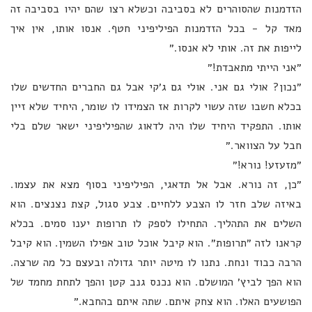
הזדמנות שהסוהרים לא בסביבה וכשלא רצו שהם יהיו בסביבה זה
מאד קל - בכל הזדמנות הפיליפיני חטף. אנסו אותו, אין איך
לייפות את זה. אותי לא אנסו.״
״אני הייתי מתאבדת!״
״נכון? אולי גם אני. אולי גם ג׳קי אבל גם החברים החדשים שלו
בכלא חשבו שזה עשוי לקרות אז הצמידו לו שומר, היחיד שלא זיין
אותו. התפקיד היחיד שלו היה לדאוג שהפיליפיני ישאר שלם בלי
חבל על הצוואר.״
״מזעזע! נורא!״
״כן, זה נורא. אבל אל תדאגי, הפיליפיני בסוף מצא את עצמו.
באיזה שלב חזר לו הצבע ללחיים. צבע סגול, קצת נצנצים. הוא
השלים את התהליך. התחילו לספק לו תרופות יענו סמים. בכלא
קראנו לזה ״תרופות״. הוא קיבל אוכל טוב אפילו השמין. הוא קיבל
הרבה כבוד ונחת. נתנו לו מיטה יותר גדולה ובעצם כל מה שרצה.
הוא הפך לביץ׳ המושלם. הוא נכנס גנב קטן והפך לתחת מחמד של
הפושעים האלו. הוא צחק איתם. שתה איתם בהחבא.״