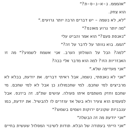
״אהמממ. נ-א-נ-ס-ת?״
הוא צחק.
״לא, לא נשמה - יש דברים הרבה יותר גרועים.״
״מה יותר גרוע מאונס?״
״נאנסת פעם?״ הוא אמר והביט עלי
״הממ. בוא נוותר על לדבר על זה?״
״למה? הכל על השולחן הערב. אני אשמח לשמוע?״ מה זו
האכזריות הזו? למה הוא מדבר אלי ככה?
״אני מעדיפה שלא.״
״אני לא נאנסתי, נשמה, אבל ראיתי דברים. את יודעת, בכלא לא
מרביצים למי שחכם. למי שחכמולוג כן אבל לא למי שחכם. מי
שחכם וחזק משתפים איתו פעולה. עושים שת״פ. זה ביזנס. אבל
לפעמים הוא צעיר ולא בשל אז עוזרים לו להבשיל. את יודעת, כמו
עגבניות שקונים ירוקות ושמים בשמש?״
״אני יודעת מה זה הבשלה״
״אני הייתי בעתודה של הכלא. תודות לשינוי המסלול שעשית בחיים