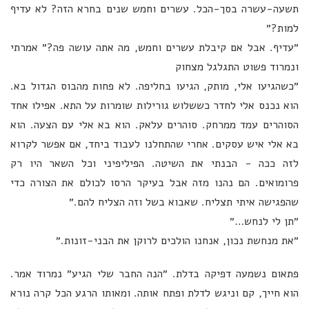
תשעה-עשרה בסך-הכל. עשרים וחמש שנים בחרא הזה? לא עדיף
למות?״
״עדיף. אבל אם קיבלת עשרים וחמש, מה אתה עושה פה?״ אמרתי
ונמרוד פשוט התגלגל מצחוק
״כשהגיעו אלי, מותק, הגיעו בחליפה. לא פחות מהבוס הגדול בא.
הוא נכנס אלי לחדר כששלוש גורילות שומרות על התא. אפילו אחד
הסוהרים עמד ממרחק. סוהרים עלאק. הוא בא אלי עם הצעה. הוא
בא אלי איש עסקים. אחרי שהתחלנו לעבוד ביחד, אם אפשר לקרוא
לזה ככה - הבנתי את השיטה. הפיליפיני וכל השאר היו רק
פרומואים. הם נהנו מזה אבל בעיקר הרסו לכולם את הצורה כדי
שהפגישה איתי תצליח. שאבוא בשל וזה הצליח להם.״
״תן לי לנחש…״
״את מנחשת נכון, אנחנו הולכים לרוקן את הבני-זונות.״
פתאום נשמעה דפיקה בדלת. ״הנה החבר שלי הגיע״ נמרוד אמר.
הוא חייך, קם וניגש לדלת ופתח אותה. ומאותו הרגע הכל קרה נורא