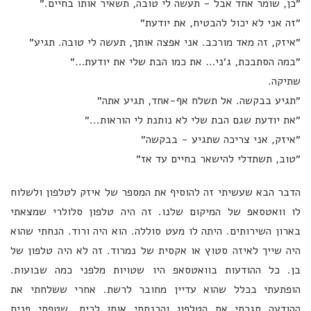
״כן, שומר אחד אבל - תעשה לי טובה, תשאיר אותו בחיים.״
״זה אני לא יכול להבטיח, את יודעת״
״איזק, זה מאד מורכב. אני אפצה אותך, תעשה לי טובה. תגיע״
״במה הסתבכת, ג׳ני… את כמו הבת שלי את יודעת…״
שתיקה.
״תגיע בבקשה. אל תשלח אף-אחד, תגיע אתה״
״את יודעת שגם הבת שלי לא נותנת לי הוראות...״
״איזק, אני צריכה שתגיע - בבקשה״
״טוב, תשתדלי להישאר בחיים עד אז״
הדבר הבא שעשיתי זה להוסיף את המספר של איזק לטלפון ולשלוח
לו וואטסאפ של המיקום שלנו. זה היה טלפון סלולרי שמצאתי
בארון השירותים. היתה לו מעט סוללה. הוא היה ורוד. הנחתי שהוא
היה שייך לאיזה סטוץ או אקסית של נמרוד. זה לא היה טלפון של
בן. כל ההודעות בוואטסאפ היו שטויות מלפני כמה שבועות.
הופתעתי בכלל שהוא עדיין מחובר לרשת. אחרי ששלחתי את
ההודעה סגרתי את הטלפון והכנסתי אותו לכיס. שטפתי פנים