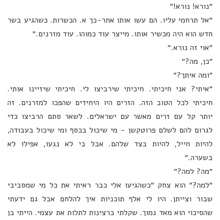
״נורא! נורא!״
״אל תרחמי עליו. הם עשו אותו אחר-כך א. הכשרות. כשהגיע בשר
חדש הוא היה מכשיר אותו. מייצר עוד כמוהו. עוד מזרנים.״
״אוי זה נורא.״
״כן, מה?״
״ומה איתך?״
״איתי? אני חיכיתי. חיכיתי שירביצו לי. חיכיתי שיזיינו אותי.
חיכיתי לכל הטוב הזה. הזרים היו היחידים שהפכו למזרנים. זה
יותר קל עם זרים מאשר עם ישראלים. לשאר סתם הרביצו כדי
לגרום להם לשלם פרוטקשן - מי שיכול בכסף ומי שיכול בעבודה,
להיות חייל, להיות בצד שלהם. אבל בי לא נגעו, אפילו לא
בשערה.״
״מה? למה?״
״למה?״ הוא צחק ״כשהגיעו אלי כבר ראיתי את כל מי שמסביבי
שבור וצייתן. היו לי אלף תוכניות איך להלחם אבל גם ידעתי
שהסיכוי הוא מאד נמוך. שקלתי ברצינות לתלות את עצמי. הייתי בן