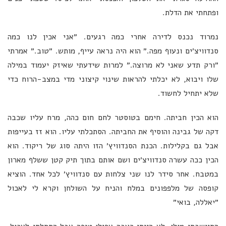
ופתחתי את הדלת.
נמרוד נכנס לדירה אחרי כמה רגעים. ״אני אכין לנו כמה
סנדוויצ׳ים ונעוף מפה.״ הוא היה נראה עייף, מותש. ״טוב.״ אמרתי
״ורק תדע שאני לא מרוצה.״ למרות שידעתי שאיזק יעמוד במילה
שלו ויבוא, לא יכלתי להראות שינוי קיצוני מדי במצב-הרוח כדי
שלא יתחיל לחשוד.
הוא הכין חביתה. חימם בטוסטר לחם חום כהה, מרח עליו שכבה
דקה של גבינה והוסיף את החביתה. הסתכלתי עליו. הוא זז בעייפות
אבל גם בקלילות. הכנת הסנדוויץ׳ הזו היתה סוג של ריקוד. הוא
הכין ככה עשרה סנדוויצ׳ים ושם אותם בתוך תיק קטן ששלף מארון
במטבח. אחר סידר לנו שני צלחות עם סנדוויץ׳ לכל אחד. הוציא
קופסה של מלפפונים במלח והניח על השולחן וקרא לי לאכול
״יאללה, בואי״