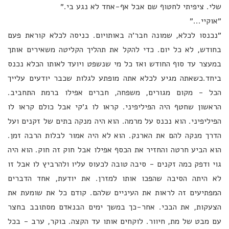
שלי. ציפיתי לחטוף שם אבל אף-אחד לא נגע בי.״
״אוקיי...״
״נכנסו לכלא, שמונה חבר׳ה באותויום. כניסה לכלא קוראת פעם
בחודש, לא כל יום. כדי להקל את תהליך הקליטה משאירים אותך
במעצר עד סוף החודש ואז כל מי שנשפט ויועד לאותו הכלא נכנס
ביחד.כשאתה מגיע לכלא אתה מופתע לגלות שכבר יודעים עלייך
הכל - מקום מגורים, משפחה, חברים אפילו ברמת התחביב.
הראשון שחטף היה הפיליפיני. קראו לו ג׳קי אבל כולם קראו לו
הפיליפיני. הוא נכנס על מרמה. הוא היה מנקה בתים של זקנים ועל
הדרך מנקה להם את הארנק. הוא לא היה אמור לבלות הרבה זמן.
הוא הביע חרטה והחזיר את הכסף אפילו אבל חוק זה חוק. הוא היה
גוי ודפק כמה זקנים - סיבה טובה לכעוס עליו ולהרביץ לו אבל זו
לא היתה הסיבה שהפכו אותו למזרן. את יודעת, אחד הדברים
המפתיעים זה לראות את העיניים שלהם. קודם כל את שומעת את
הצעקות, את הבכי. אחר-כך במשך ימים הבנאדם מסתובב בחצר
עם מבט של מת, חיוור. לוקחים אותו עד הקצה. בוקר, ערב - בכל