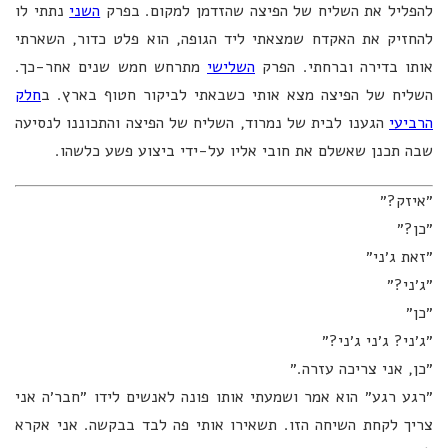
להפליל את השליח של הפיצה שהזדמן למקום. בפרק
השני
נתתי לו
להחזיק את האקדח שמצאתי ליד הגופה, הוא פלט כדור, השארתי
אותו בדירה וברחתי. הפרק
השלישי
מתרחש חמש שנים אחר-כך.
השליח של הפיצה מצא אותי כשבאתי לביקור חטוף בארץ. ב
חלק
הרביעי
הגענו לבית של נמרוד, השליח של הפיצה והתכוננו לנסיעה
שבה תכנן שאשלם את חובי אליו על-ידי ביצוע פשע כלשהו.
״איזק?״
״כן?״
״זאת ג׳ני״
״ג׳ני?״
״כן״
״ג׳ני? ג׳ני ג׳ני?״
״כן, אני צריכה עזרה.״
״רגע רגע״ הוא אמר ושמעתי אותו פונה לאנשים לידו ״חבר׳ה אני
צריך לקחת השיחה הזו. תשאירו אותי פה לבד בבקשה. אני אקרא