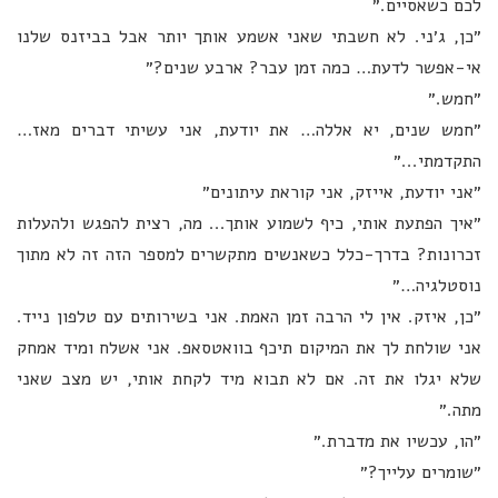
לכם כשאסיים.״
״כן, ג׳ני. לא חשבתי שאני אשמע אותך יותר אבל בביזנס שלנו
אי-אפשר לדעת… כמה זמן עבר? ארבע שנים?״
״חמש.״
״חמש שנים, יא אללה… את יודעת, אני עשיתי דברים מאז…
התקדמתי...״
״אני יודעת, אייזק, אני קוראת עיתונים״
״איך הפתעת אותי, כיף לשמוע אותך... מה, רצית להפגש ולהעלות
זכרונות? בדרך-כלל כשאנשים מתקשרים למספר הזה זה לא מתוך
נוסטלגיה…״
״כן, איזק. אין לי הרבה זמן האמת. אני בשירותים עם טלפון נייד.
אני שולחת לך את המיקום תיכף בוואטסאפ. אני אשלח ומיד אמחק
שלא יגלו את זה. אם לא תבוא מיד לקחת אותי, יש מצב שאני
מתה.״
״הו, עכשיו את מדברת.״
״שומרים עלייך?״