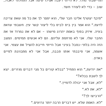
התיישבתי מולו. לא הייתי רעבה אפילו טיפה אבל התחלתי לאכול,
שוב - כדי לא לעורר חשד.
״תיכף יצטרף אלינו חבר שלי, הוא יספר לך את כל מה שאת צריכה
לדעת.״ הוא אמר בין ביס לביס בלי ליצור קשר עין. חשבתי שזאת
בעיה. איזק בסוף באמת יהרוג מישהו - אם לא את נמרוד אז את
החבר שלו. אני לא מרחמת עליהם. הם לא אנשים תמימים. המצב
הזה היה בלתי-נסבל בעיני אבל הייתי חייבת להציל את עצמי. אני
אשמה, אני סיבכתי אותו סבבה, אבל אני לא מתכוונת לסיים
בארון.
״את יודעת,״ הוא התחיל ״בכלא קורים כל מני דברים מוזרים. יצא
לך לשבת בכלא?״
״לא, אבל אני יכולה לדמיין.״
״לא, את לא.״
״הרביצו לך?״
״לא. האמת שלא. יש דברים הרבה יותר גרועים.״