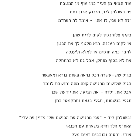
עוד תצאי מן העיר כמו עוף מן המטבח
פה בשולחן ליד, חיבוק ארוך וחם
״זה לא אני, זו את״ - אומר לה האח״מ
בקיץ פלורנטין לקום לריח שתן
או לקום רעננה, הוא מלטף לך את הבטן
לחבר כמה חוטים או למלא ת׳עגלה
את לא בסוף מותק, אבל גם לא בהתחלה
בגיל שש-עשרה הכל נראה פשוט נורא ומאפשר
בגיל שלושים מרגישה קצת מתה וחושבת לוותר
אבל את, ילדה - את תגיעי, את יודעת שכן
תגעי בנשמות, תגעי בנצח ותתקמטי בחן
ובשולחן ליד - ״אני מרגישה את הבושם שלו עדיין פה עלי״
האח״מ הלך והיא נשארת עם הפנאי
אורז, יחסים וכוכבים רצים מעל