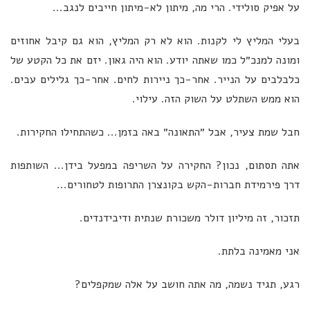
על אפיק סולידי. הרי מה, מיתון לא-מיתון חייבים לנגב...
בעלי המליץ לי לקנות. הוא לא רק המליץ, הוא גם קיבל אחוזים
ומונה למנכ״ל כמו שאתה יודע. הוא היה גאון. יזם את כל הקטע של
כלבלבים על הנייר. אחר-כך ניירות לחים. אחר-כך גלילים עבים.
הוא ממש השתלט על השוק הזה. עילוי.
חבל שמת צעיר, אבל ״התאונה״ באה בזמן... כשהתחילו החקירות.
אתה תסתום, נכון? החקירה על השריפה במפעל בידן... השותפות
דרך פירמידת חברות-הקש בקונצרן התרופות לטחורים...
תזכור, זה מיליון דולר משכורת שנתית ודיבידנדים.
אני מאמינה בלתת.
רגע, תגיד נשמה, מה אתה חושב על אלה שמקפלים?