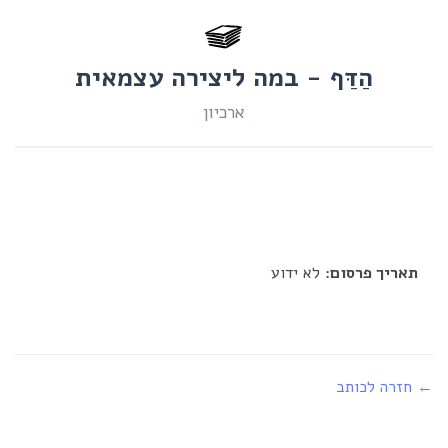
הַדַּף - במה ליצירה עצמאית
ארכיון
EINBAR
תאריך פרסום:
לא ידוע
← חזרה לכותב