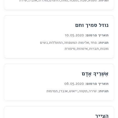
תגיות:
געגוע,שכול,תסכול,מוות,לוחמים,מולדת,אובדן,שירה
נוזל סמיך וחם
תאריך פרסום:
10.05.2020
תגיות:
פחד,אלימות המשפחה,התעללות,נשים
מוכות,חברות,אימהות,סיפורת
אַשְׁרֵיךָ אָדָם
תאריך פרסום:
06.05.2020
תגיות:
שירה,תקווה,ייאוש,אובדן,תמימות
הצייר